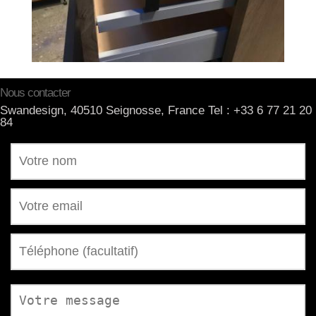
Nous contacter
Swandesign, 40510 Seignosse, France Tel : +33 6 77 21 20
84